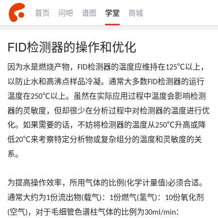
首页
问吧
谱图
学堂
商城
FID检测器的操作和优化
因为水是燃烧产物，
检测器的温度应维持在
℃以上，
FID
125
以防止水和高沸点样品冷凝。通常大多数
检测器的运行
FID
温度在
℃以上。虽然在实际应用过程中温度会影响检测
250
器的灵敏度，但却很少在分析过程中对检测器的温度进行优
化。如果需要的话，不妨将检测器的温度从
℃升高或降
250
低
℃来考察特定分析物或复杂组分的温度和灵敏度的关
20
系。
为提高操作效率，所用气体的比例
化学计量值
必须合适。
(
)
通常大约为
份流出物
载气
：
份燃气
氢气
：
份氧化剂
1
(
)
1
(
)
10
空气
，对于毛细管色谱柱气体的比例为
：
(
)
30ml/min